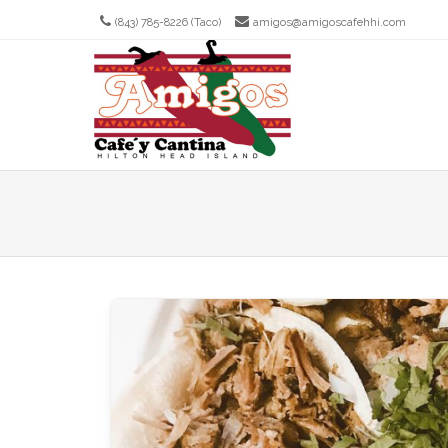
(843) 785-8226 (Taco)
amigos@amigoscafehhi.com
Men
SKIP T