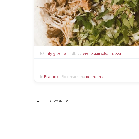
July 3, 2020
by
seanbiggins@gmail.com
In
Featured
. Bookmark the
permalink
.
←
HELLO WORLD!
Post navigation